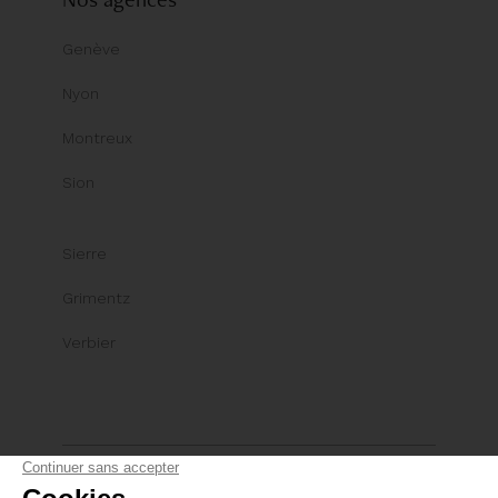
Genève
Nyon
Montreux
Sion
Sierre
Grimentz
Verbier
© Comptoir Immobilier Group