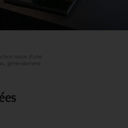
ction issue d’une
éas, généralement
sées