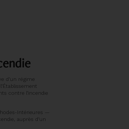
ncendie
ève d’un régime
l’Établissement
ts contre l’incendie
Rhodes-Intérieures —
cendie, auprès d’un