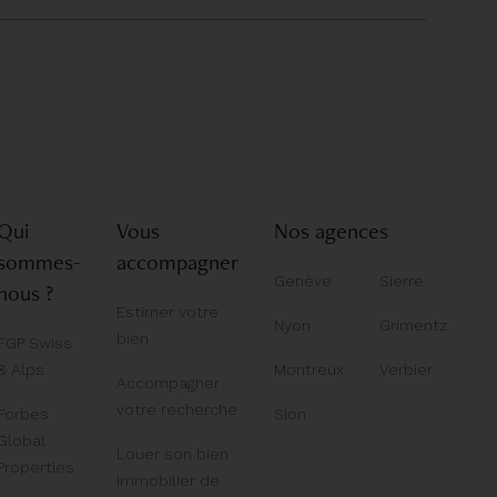
Qui
Vous
Nos agences
sommes-
accompagner
Genève
Sierre
nous ?
Estimer votre
Nyon
Grimentz
bien
FGP Swiss
& Alps
Montreux
Verbier
Accompagner
votre recherche
Forbes
Sion
Global
Louer son bien
Properties
immobilier de