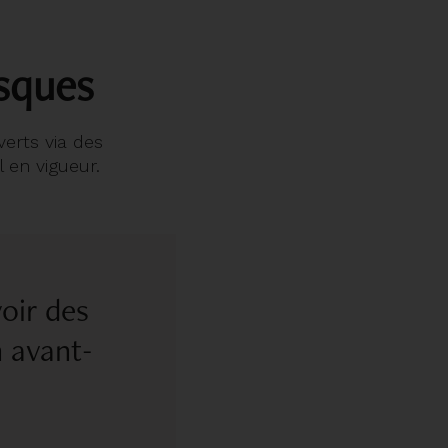
isques
verts via des
 en vigueur.
oir des
n avant-