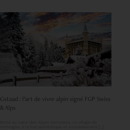
Gstaad : l’art de vivre alpin signé FGP Swiss
& Alps
Niché au cœur des Alpes bernoises, ce village de
montagne, à la fois authentique et mondialement [...]