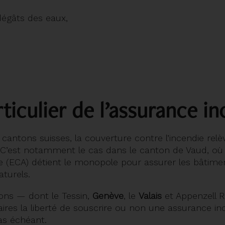
 dégâts des eaux,
ticulier de l’assurance i
 cantons suisses, la couverture contre l’incendie rel
. C’est notamment le cas dans le canton de Vaud, où 
 (ECA) détient le monopole pour assurer les bâtimen
turels.
ons — dont le Tessin,
Genève
, le
Valais
et Appenzell 
taires la liberté de souscrire ou non une assurance in
as échéant.