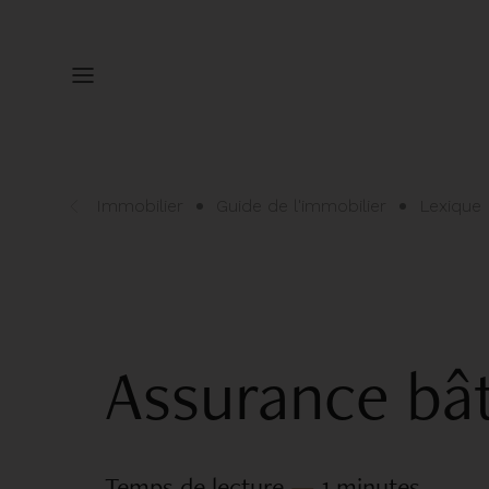
Immobilier
Guide de l'immobilier
Lexique
Assurance bâ
Temps de lecture
—
1 minutes