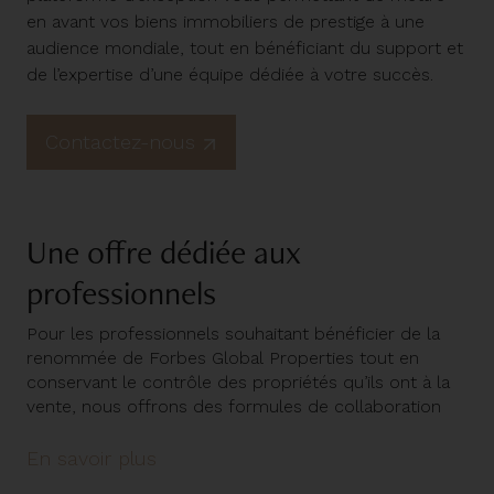
diffusion sur mesure pour garantir une visibilité
en avant vos biens immobiliers de prestige à une
optimale auprès d’une audience ciblée.
audience mondiale, tout en bénéficiant du support et
de l’expertise d’une équipe dédiée à votre succès.
Équipe marketing In-house
Notre équipe interne de Marketing & Communication,
Contactez-nous
composée de spécialistes expérimentés, est dédiée à
la création de supports sur mesure pour mettre en
lumière chaque propriété et raconter son histoire.
Nous utilisons les dernières stratégies de
Une offre dédiée aux
communication pour connecter vos biens aux
professionnels
acheteurs les plus qualifiés à l’échelle locale et
internationale.
Pour les professionnels souhaitant bénéficier de la
renommée de Forbes Global Properties tout en
conservant le contrôle des propriétés qu’ils ont à la
vente, nous offrons des formules de collaboration
flexibles, tant sur le plan opérationnel que marketing.
En savoir plus