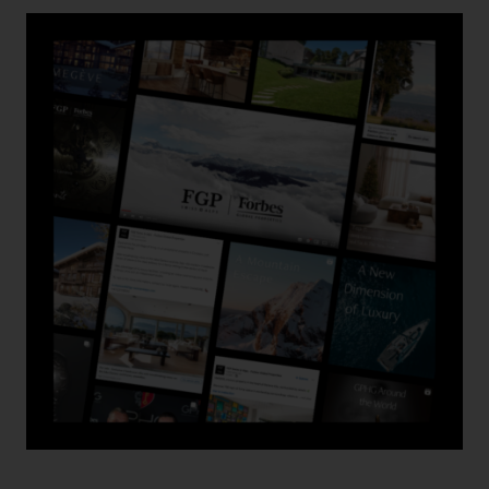
Collaboration Opérationnelle
À travers un mandat conjoint ou une délégation de
mandat, nos confrères peuvent profiter du
rayonnement de FGP Swiss & Alps, capable
d’accélérer la vente de leurs propriétés d’exception
par le soutien de nos équipes de terrain, tout en leur
donnant une visibilité inégalée grâce à l’affiliation et la
vitrine Forbes Global Properties
Collaboration Marketing
Pour les professionnels qui souhaiteraient offrir une
visibilité et l’écrin Forbes Global Properties à leur
client propriétaire tout en préservant la maîtrise
totale du processus de vente de leurs propriétés
d’exception, FGP Swiss & Alps propose une formule
de collaboration permettant de profiter par le biais
d’un forfait mensuel des nombreux outils marketing
Forbes Global Properties, et cela sans partage des
honoraires de vente.