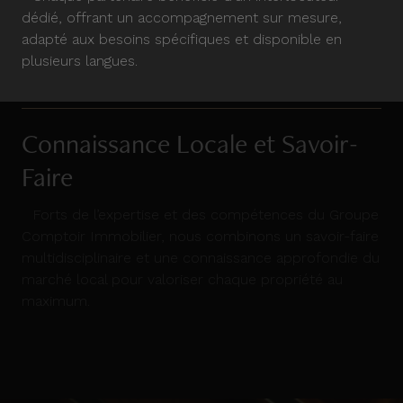
dédié, offrant un accompagnement sur mesure,
adapté aux besoins spécifiques et disponible en
plusieurs langues.
Connaissance Locale et Savoir-
Faire
Forts de l’expertise et des compétences du Groupe
Comptoir Immobilier, nous combinons un savoir-faire
multidisciplinaire et une connaissance approfondie du
marché local pour valoriser chaque propriété au
maximum.