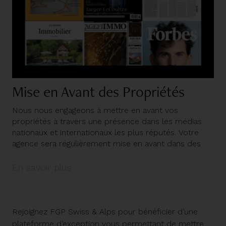
Mise en Avant des Propriétés
Nous nous engageons à mettre en avant vos
propriétés à travers une présence dans les médias
nationaux et internationaux les plus réputés. Votre
agence sera régulièrement mise en avant dans des
publications telles que Forbes Suisse, Prestige, Bilan
Immoluxe, et plus encore. Également si cela est
En savoir plus
pertinent, sur les portails immobiliers locaux tels que
Homegate.ch, Immoscout24, Immobilier.ch, ainsi que
sur des portails immobiliers de prestige et
internationaux comme James Edition, Rightmove ou
Rejoignez FGP Swiss & Alps pour bénéficier d’une
Propriétés le Figaro. Nous utilisons une stratégie de
plateforme d’exception vous permettant de mettre