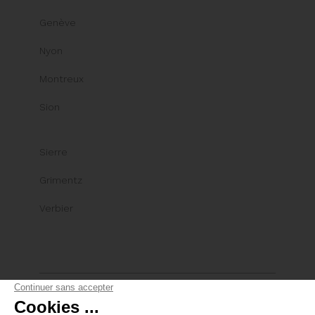
Genève
Nyon
Montreux
Sion
Sierre
Grimentz
Verbier
© Comptoir Immobilier Group