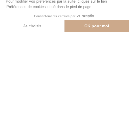
L'histoire de la propriété
Une Signature Architecturale Unique
Bienvenue dans cette demeure d'exception de 540
m² habitables, véritable chef-d'œuvre contemporain
aux lignes épurées et finitions de haute volée.
Construite en 2025, cette propriété incarne l'alliance
parfaite entre luxe fait d'espaces infinis et technologie
moderne. Ici, chaque détail a été pensé pour
sublimer les volumes et inviter la nature à l’intérieur.
Un Espace de Vie aux Dimensions Hors Normes
Dès l'entrée, vous êtes saisis par une luminosité