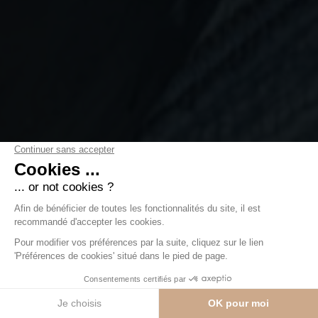
Magnifique duplex à
Rochebrune avec vue
panoramique