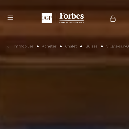
Immobilier
Acheter
Chalet
Suisse
Villars-sur-O