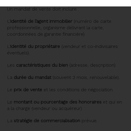
Un mandat de vente doit inclure :
L’
identité de l’agent immobilier
(numéro de carte
professionnelle, organisme délivrant la carte,
coordonnées de garantie financière).
L’
identité du propriétaire
(vendeur et co-indivisaires
éventuels).
Les
caractéristiques du bien
(adresse, description).
La
durée du mandat
(souvent 3 mois, renouvelable).
Le
prix de vente
et les conditions de négociation.
Le
montant ou pourcentage des honoraires
et qui en
a la charge (vendeur ou acquéreur).
La
stratégie de commercialisation
prévue.