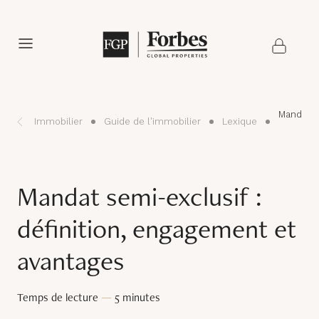
Mandat s
Immobilier
Guide de l'immobilier
Lexique
Mandat semi-exclusif :
définition, engagement et
avantages
Temps de lecture
—
5 minutes