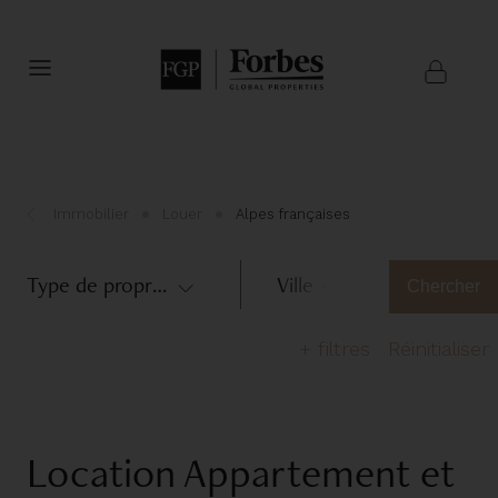
Immobilier
Louer
Alpes françaises
Type de propriété
Ville
Alpes fr
Chercher
+
filtres
Réinitialiser
Nombre de chambres
Location Appartement et
1
2
3
4
5
>6