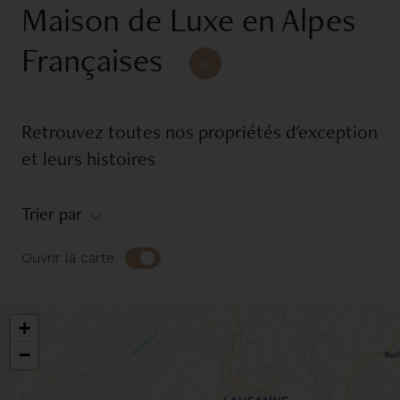
Maison de Luxe en Alpes
Réference
Françaises
0
Equipements
Retrouvez toutes nos propriétés d'exception
Balcon
Garage
et leurs histoires
Jardin
Piscine
Trier par
Place d'amarrage
Terrasse
Ouvrir la carte
Environnement
Campagne
Pieds dans l'eau
+
Ski aux pieds
Urbain
−
Vue dégagée
Vue jet d'eau