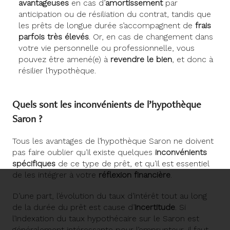
avantageuses
en cas d’
amortissement
par
anticipation ou de résiliation du contrat, tandis que
les prêts de longue durée s’accompagnent de
frais
parfois très élevés
. Or, en cas de changement dans
votre vie personnelle ou professionnelle, vous
pouvez être amené(e) à
revendre le bien
, et donc à
résilier l’hypothèque.
Quels sont les inconvénients de l’hypothèque
Saron ?
Tous les avantages de l’hypothèque Saron ne doivent
pas faire oublier qu’il existe quelques
inconvénients
spécifiques
de ce type de prêt, et qu’il est essentiel
de les intégrer à votre
réflexion financière
.
D’une part, l’évolution du taux d’intérêt tout au long
de la durée du prêt est cause d’
incertitude
. Si
l’indexation du taux hypothécaire sur le Saron est
généralement intéressante pour l’emprunteur, il faut