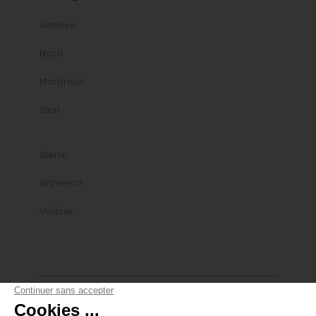
Genève
Nyon
Montreux
Sion
Sierre
Grimentz
Verbier
© Comptoir Immobilier Group