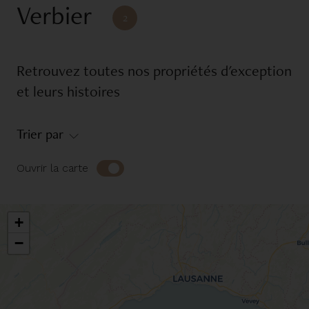
Verbier
Réference
2
Retrouvez toutes nos propriétés d'exception
Equipements
et leurs histoires
Balcon
Garage
Trier par
Jardin
Piscine
Place d'amarrage
Terrasse
Ouvrir la carte
Environnement
+
−
Campagne
Pieds dans l'eau
Ski aux pieds
Urbain
Vue dégagée
Vue jet d'eau