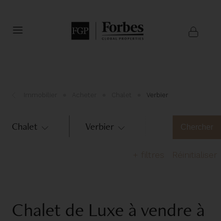
Immobilier
Acheter
Chalet
Verbier
Chalet
Verbier
Région
Chercher
+
filtres
Réinitialiser
Nombre de chambres
Chalet de Luxe à vendre à
1
2
3
4
5
>6