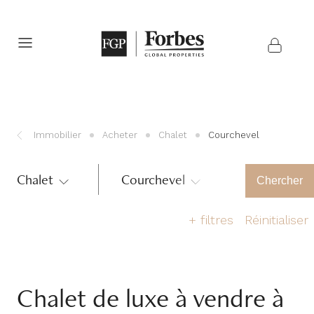
Immobilier
Acheter
Chalet
Courchevel
Chalet
Courchevel
Région
Chercher
+
filtres
Réinitialiser
Nombre de chambres
Chalet de luxe à vendre à
1
2
3
4
5
>6