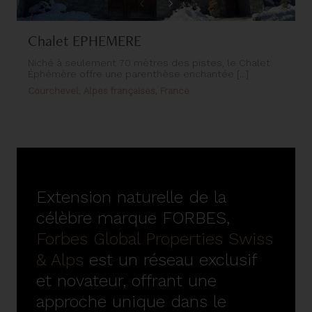
Chalet EPHEMERE
Niché à seulement 70 mètres des pistes, le Chalet
Éphémère offre une parenthèse enchantée [...]
Courchevel, Alpes françaises, France
Extension naturelle de la
célèbre marque FORBES,
Forbes Global Properties Swiss
& Alps
est un réseau exclusif
et novateur, offrant une
approche unique dans le