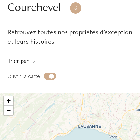
Courchevel
Réference
6
Retrouvez toutes nos propriétés d'exception
Equipements
et leurs histoires
Balcon
Garage
Trier par
Jardin
Piscine
Place d'amarrage
Terrasse
Ouvrir la carte
Environnement
+
−
Campagne
Pieds dans l'eau
Ski aux pieds
Urbain
Vue dégagée
Vue jet d'eau