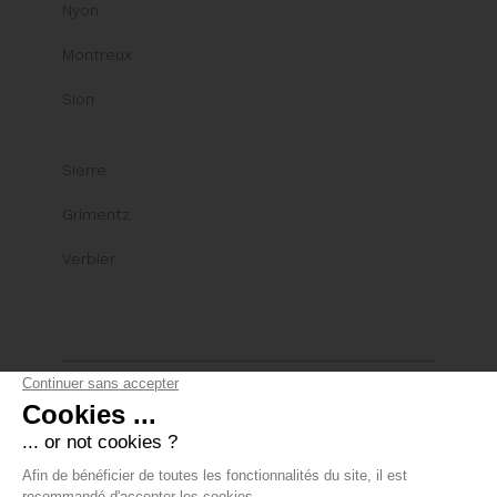
Nyon
Montreux
Sion
Sierre
Grimentz
Verbier
© Comptoir Immobilier Group