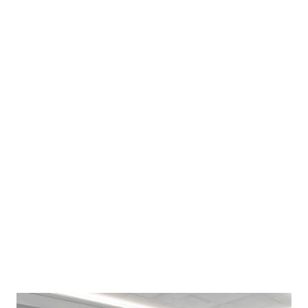
Das Juwel von Courchevel, direkt
Verbunden mit einem Exklusiven
Palasthotel
In einzigartiger Panoramalage über den verschneiten
Gipfeln gelegen, verkörpert dieses private [...]
Courchevel, Französische Alpen, France