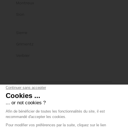
Montreux
Sion
Sierre
Grimentz
Verbier
© Comptoir Immobilier Group
Datenschutzrichtlinien
+41 22 319 89 15