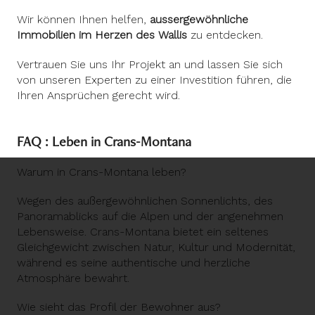
Wir können Ihnen helfen,
aussergewöhnliche
Immobilien im Herzen des Wallis
zu entdecken.
Vertrauen Sie uns Ihr Projekt an und lassen Sie sich
von unseren Experten zu einer Investition führen, die
Ihren Ansprüchen gerecht wird.
FAQ : Leben in Crans-Montana
Warum in Crans-Montana leben?
Wegen des außergewöhnlichen Sonnenlichts, des
Panoramablicks auf die Alpen und der angenehmen
Lebensweise. Crans-Montana bietet ein seltenes
Gleichgewicht zwischen Natur, Kultur und Modernität,
während es seine authentische und herzliche
Atmosphäre bewahrt.
Wie sieht das Profil der Bewohner aus?