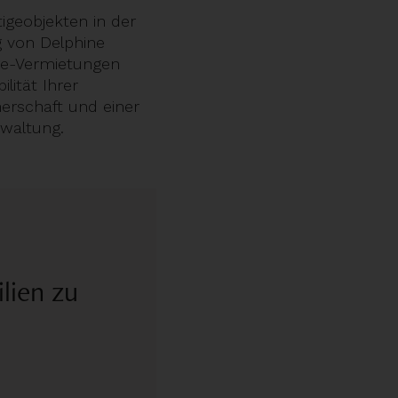
tigeobjekten in der
g von Delphine
ge-Vermietungen
lität Ihrer
nerschaft und einer
waltung.
lien zu