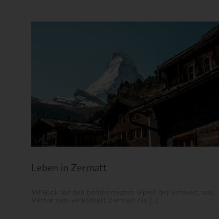
Leben in Zermatt
Mit Blick auf den berühmtesten Gipfel der Schweiz, das
Matterhorn, verkörpert Zermatt die [...]