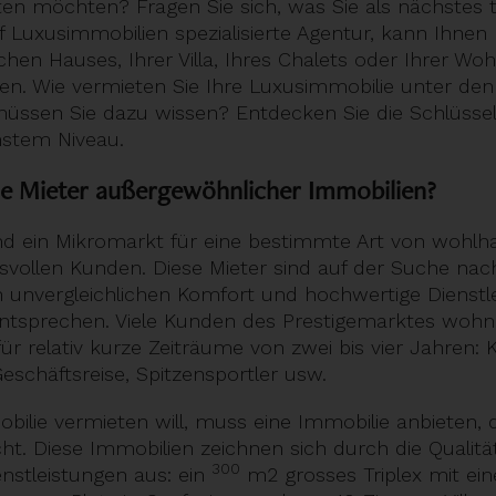
ten möchten? Fragen Sie sich, was Sie als nächstes 
uf Luxusimmobilien spezialisierte Agentur, kann Ihnen
hen Hauses, Ihrer Villa, Ihres Chalets oder Ihrer Wo
fen. Wie vermieten Sie Ihre Luxusimmobilie unter de
sen Sie dazu wissen? Entdecken Sie die Schlüssel fü
hstem Niveau.
e Mieter außergewöhnlicher Immobilien?
nd ein Mikromarkt für eine bestimmte Art von wohl
vollen Kunden. Diese Mieter sind auf der Suche na
n unvergleichlichen Komfort und hochwertige Dienstle
ntsprechen. Viele Kunden des Prestigemarktes wohn
ür relativ kurze Zeiträume von zwei bis vier Jahren: K
eschäftsreise, Spitzensportler usw.
ilie vermieten will, muss eine Immobilie anbieten, 
ht. Diese Immobilien zeichnen sich durch die Qualität
300
nstleistungen aus: ein
m2 grosses Triplex mit ei