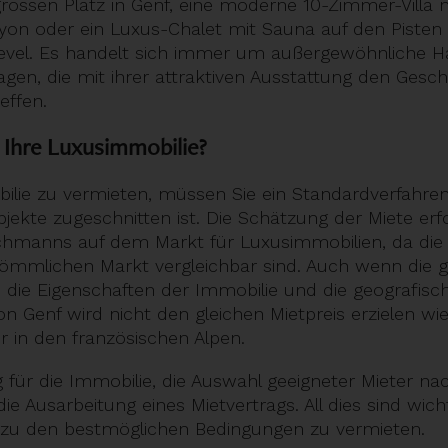
grossen Platz in Genf, eine moderne 10-Zimmer-Villa
on oder ein Luxus-Chalet mit Sauna auf den Pisten
vel. Es handelt sich immer um außergewöhnliche Hä
en, die mit ihrer attraktiven Ausstattung den Ges
effen.
 Ihre Luxusimmobilie?
lie zu vermieten, müssen Sie ein Standardverfahren
bjekte zugeschnitten ist. Die Schätzung der Miete erf
achmanns auf dem Markt für Luxusimmobilien, da die 
mmlichen Markt vergleichbar sind. Auch wenn die gle
: die Eigenschaften der Immobilie und die geografisch
 Genf wird nicht den gleichen Mietpreis erzielen wie 
r in den französischen Alpen.
 für die Immobilie, die Auswahl geeigneter Mieter nac
e Ausarbeitung eines Mietvertrags. All dies sind wich
 zu den bestmöglichen Bedingungen zu vermieten.