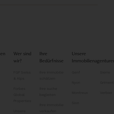
gen
Wer sind
Ihre
Unsere
wir?
Bedürfnisse
Immobilienagenture
FGP Swiss
Ihre Immobilie
Genf
Sierre
& Alps
schätzen
Nyon
Griment
Forbes
Ihre suche
Montreux
Verbier
Global
begleiten
Properties
Sion
Ihre Immobilie
Unsere
verkaufen