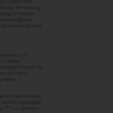
tun sollen? FGP
 bei der Vermietung
hnung auf beiden
n bestmöglichen
r eine langfristige
habenden und
ch schönen
istungen bieten, die
en dort zwar
ünstler,
die den Bedürfnissen
 und Einzigartigkeit
100
ner
m2 grossen