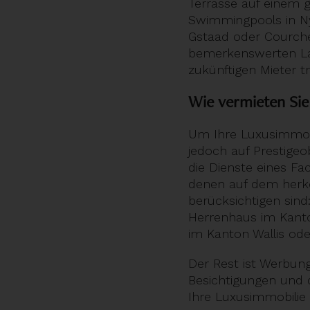
Terrasse auf einem 
Swimmingpools in Ny
Gstaad oder Courche
bemerkenswerten Lag
zukünftigen Mieter tr
Wie vermieten Sie
Um Ihre Luxusimmobi
jedoch auf Prestigeo
die Dienste eines F
denen auf dem herkö
berücksichtigen sind
Herrenhaus im Kanton
im Kanton Wallis ode
Der Rest ist Werbung
Besichtigungen und di
Ihre Luxusimmobilie