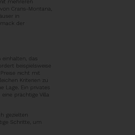
 mit mehreren
 von Crans-Montana,
user in
chmack der
 einhalten, das
ordert beispielsweise
Preise nicht mit
ichen Kriterien zu
e Lage. Ein privates
eine prächtige Villa
h gezielten
tige Schritte, um