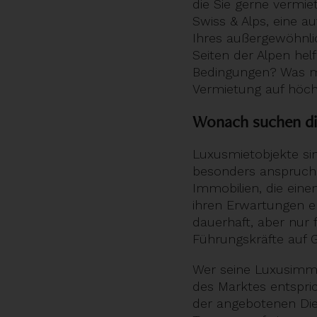
die Sie gerne vermie
Swiss & Alps, eine a
Ihres außergewöhnlic
Seiten der Alpen hel
Bedingungen? Was müs
Vermietung auf höc
Wonach suchen di
Luxusmietobjekte si
besonders anspruchs
Immobilien, die eine
ihren Erwartungen e
dauerhaft, aber nur f
Führungskräfte auf G
Wer seine Luxusimmob
des Marktes entspric
der angebotenen Die