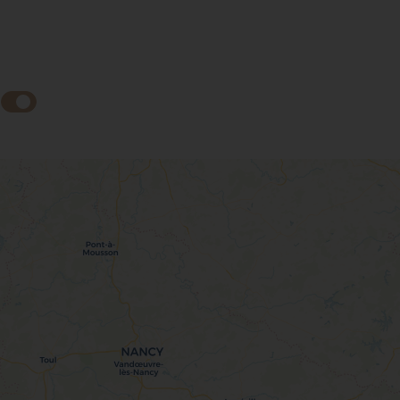
Jet d'eau Sicht
Jura Sicht
Mont-Blanc
Salève Sicht
Sicht
Unverbaubare
Ski-in ski-out
Sicht
Mehr sehen