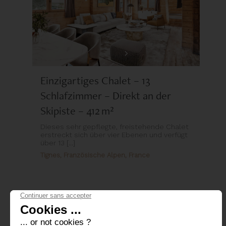
Einzigartiges Chalet – 13
Schlafzimmer – Direkt an der
Skipiste – 412 m²
Dieses sehr gepflegte, freistehende Chalet
erstreckt sich über vier Ebenen und verfügt
über 13 [...]
Tignes, Französische Alpen, France