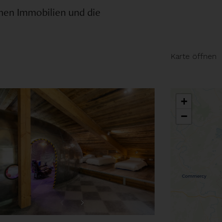
chen Immobilien und die
Garage
Direkt am See
Terrasse
Ländlich
Karte öffnen
See Sicht
Urban
+
−