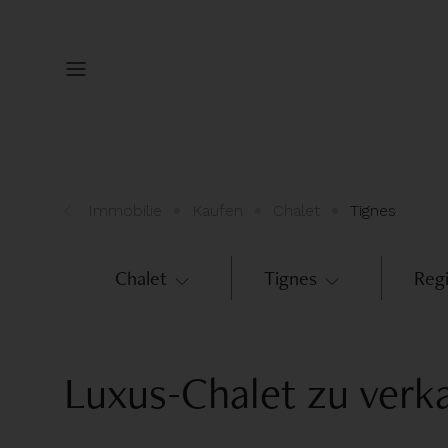
Immobilie
Kaufen
Chalet
Tignes
Chalet
Tignes
Reg
Anzahl der Schlafzimmer
Luxus-Chalet zu verk
1
2
3
4
5
>6
Ausstattungen