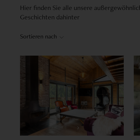
Hier finden Sie alle unsere außergewöhnli
Balkon
Bootsliegeplatz
Geschichten dahinter
Garten
Pool
Sortieren nach